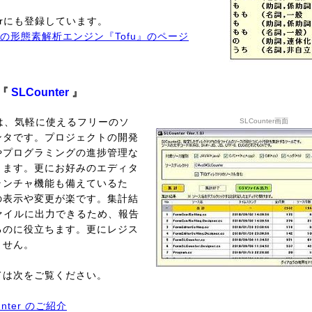
torにも登録しています。
torの形態素解析エンジン『Tofu』のページ
タ『
SLCounter
』
terは、気軽に使えるフリーのソ
SLCounter画面
ンタです。プロジェクトの開発
やプログラミングの進捗管理な
きます。更にお好みのエディタ
ランチャ機能も備えているた
の表示や変更が楽です。集計結
ァイルに出力できるため、報告
るのに役立ちます。更にレジス
ません。
ては次をご覧ください。
unter のご紹介