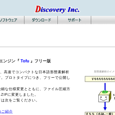
析エンジン『
Tofu
』フリー版
 』は、高速でコンパクトな日本語形態素解析
形態素解析のイメ
す。プロトタイプにつき、フリーで公開し
微細な仕様変更とともに、ファイル圧縮方
らZIPに変更しました。
ては次をご覧ください。
 のご紹介