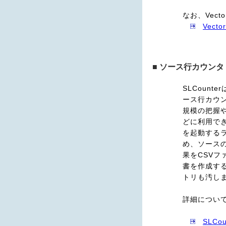
なお、Vec
Vec
■ ソース行カウン
SLCoun
ース行カウ
規模の把握
どに利用で
を起動する
め、ソース
果をCSVフ
書を作成す
トリも汚し
詳細につい
SLCo